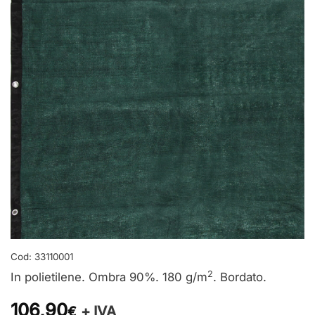
Cod:
33110001
2
In polietilene. Ombra 90%. 180 g/m
. Bordato.
106,90
+ IVA
€