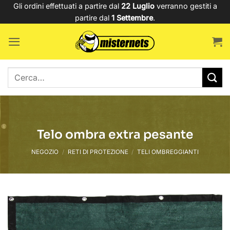
Salta
Gli ordini effettuati a partire dal
22 Luglio
verranno gestiti a
partire dal
1 Settembre
.
ai
contenuti
Cerca:
Telo ombra extra pesante
NEGOZIO
/
RETI DI PROTEZIONE
/
TELI OMBREGGIANTI