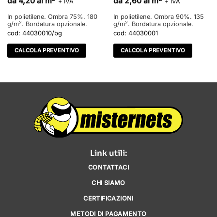
da 4,20 al m
da 2,60 al m
+ IVA
+ IVA
In polietilene. Ombra 75%. 180
In polietilene. Ombra 90%. 135
2
2
g/m
. Bordatura opzionale.
g/m
. Bordatura opzionale.
cod:
44030010/bg
cod:
44030001
CALCOLA PREVENTIVO
CALCOLA PREVENTIVO
Link utili:
CONTATTACI
CHI SIAMO
CERTIFICAZIONI
METODI DI PAGAMENTO