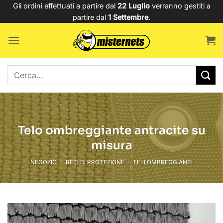
Salta
Gli ordini effettuati a partire dal
22 Luglio
verranno gestiti a
partire dal
1 Settembre
.
ai
contenuti
Cerca:
Telo ombreggiante antracite su
misura
NEGOZIO
/
RETI DI PROTEZIONE
/
TELI OMBREGGIANTI