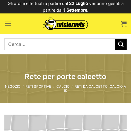
Salta
Gli ordini effettuati a partire dal
22 Luglio
verranno gestiti a
partire dal
1 Settembre
.
ai
contenuti
Cerca:
Rete per porte calcetto
NEGOZIO
/
RETI SPORTIVE
/
CALCIO
/
RETI DA CALCETTO (CALCIO A
5)