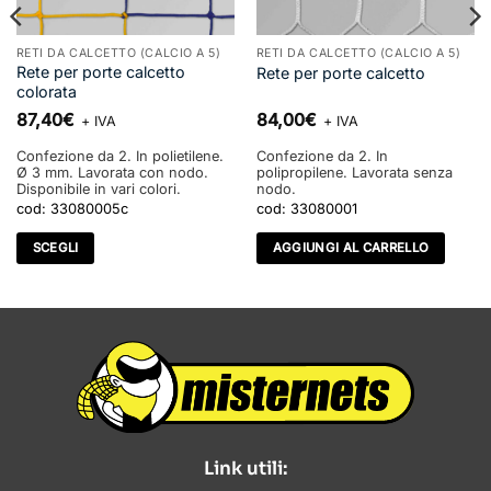
RETI DA CALCETTO (CALCIO A 5)
RETI DA CALCETTO (CALCIO A 5)
Rete per porte calcetto
Rete per porte calcetto
colorata
87,40
€
84,00
€
+ IVA
+ IVA
Confezione da 2. In polietilene.
Confezione da 2. In
Ø 3 mm. Lavorata con nodo.
polipropilene. Lavorata senza
Disponibile in vari colori.
nodo.
cod:
33080005c
cod:
33080001
SCEGLI
AGGIUNGI AL CARRELLO
Questo
prodotto
ha
più
varianti.
Le
opzioni
possono
Link utili:
essere