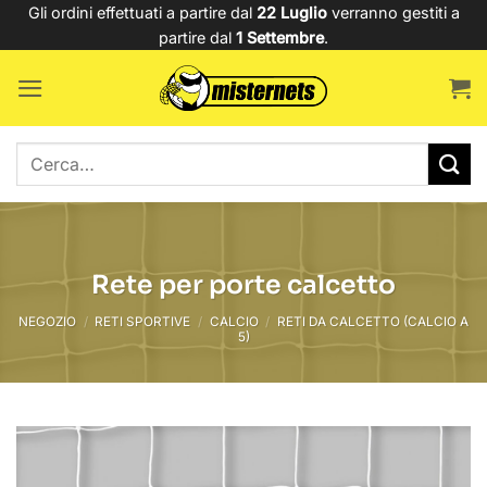
Salta
Gli ordini effettuati a partire dal
22 Luglio
verranno gestiti a
partire dal
1 Settembre
.
ai
contenuti
Cerca:
Rete per porte calcetto
NEGOZIO
/
RETI SPORTIVE
/
CALCIO
/
RETI DA CALCETTO (CALCIO A
5)