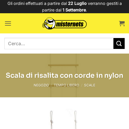
Salta
Gli ordini effettuati a partire dal
22 Luglio
verranno gestiti a
partire dal
1 Settembre
.
ai
contenuti
Cerca:
Scala di risalita con corde in nylon
NEGOZIO
/
TEMPO LIBERO
/
SCALE