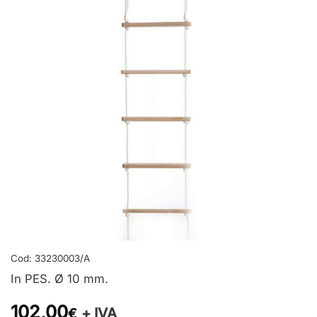
Cod:
33230003/A
In PES. Ø 10 mm.
102,00
+ IVA
€