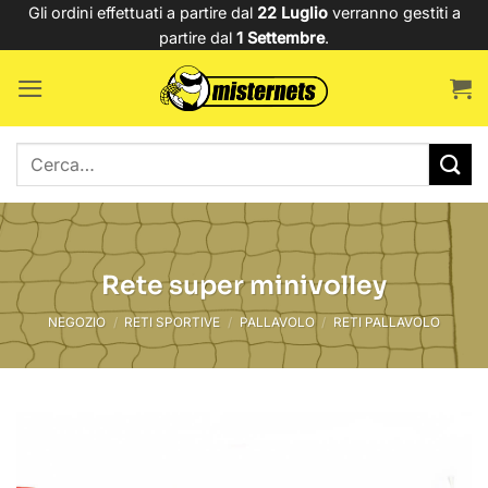
Salta
Gli ordini effettuati a partire dal
22 Luglio
verranno gestiti a
partire dal
1 Settembre
.
ai
contenuti
Cerca:
Rete super minivolley
NEGOZIO
/
RETI SPORTIVE
/
PALLAVOLO
/
RETI PALLAVOLO