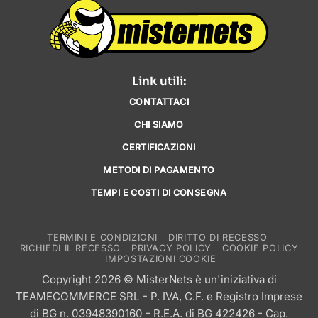
varianti.
varianti.
Le
Le
opzioni
opzioni
possono
possono
essere
essere
Link utili:
scelte
scelte
CONTATTACI
nella
nella
pagina
pagina
CHI SIAMO
del
del
CERTIFICAZIONI
prodotto
prodotto
METODI DI PAGAMENTO
TEMPI E COSTI DI CONSEGNA
TERMINI E CONDIZIONI
DIRITTO DI RECESSO
RICHIEDI IL RECESSO
PRIVACY POLICY
COOKIE POLICY
IMPOSTAZIONI COOKIE
Copyright 2026 © MisterNets è un'iniziativa di
TEAMECOMMERCE SRL
- P. IVA, C.F. e Registro Imprese
di BG n. 03948390160 - R.E.A. di BG 422426 - Cap.