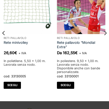
RETI PALLAVOLO
RETI PALLAVOLO
Rete pallavolo “Mondial
Rete minivolley
Extra”
26,60
€
Da
162,55
€
+ IVA
+ IVA
In polietilene. 5,50 x 1,00 m.
In poliestere. 9,50 x 1,00 m.
Lavorata senza nodo.
Lavorata senza nodo.
Disponibile anche con bande
personalizzate.
cod:
33130005
cod:
33130001
SCEGLI
SCEGLI
Questo
Questo
prodotto
prodotto
ha
ha
più
più