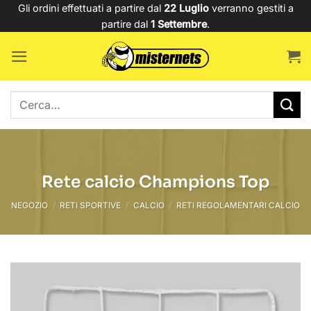
Salta
Gli ordini effettuati a partire dal
22 Luglio
verranno gestiti a
partire dal
1 Settembre
.
ai
contenuti
Cerca:
Rete calcio Champions Top
NEGOZIO
/
RETI SPORTIVE
/
CALCIO
/
RETI REGOLAMENTARI CALCIO