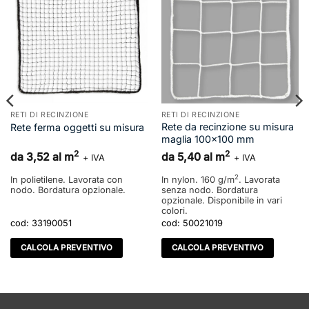
RETI DI RECINZIONE
RETI DI RECINZIONE
Rete da recinzione su misura
Rete ferma oggetti su misura
maglia 100×100 mm
2
2
da 3,52 al m
da 5,40 al m
+ IVA
+ IVA
2
In polietilene. Lavorata con
In nylon. 160 g/m
. Lavorata
nodo. Bordatura opzionale.
senza nodo. Bordatura
opzionale. Disponibile in vari
colori.
cod:
33190051
cod:
50021019
CALCOLA PREVENTIVO
CALCOLA PREVENTIVO