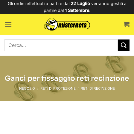
Salta
Gli ordini effettuati a partire dal
22 Luglio
verranno gestiti a
partire dal
1 Settembre
.
ai
contenuti
Cerca:
Ganci per fissaggio reti recinzione
NEGOZIO
/
RETI DI PROTEZIONE
/
RETI DI RECINZIONE